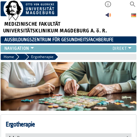
MEDIZINISCHE FAKULTÄT
UNIVERSITÄTSKLINIKUM MAGDEBURG A. ö. R.
AUSBILDUNGSZENTRUM FÜR GESUNDHEITSFACHBERUFE
AUSBILDUNG
Home
Ausbildung
Ergotherapie
FORT- UND WEITERBILDUNGEN
DUALES STUDIUM HEBAMMENWISSENSCHAFT
FREIWILLIGENDIENSTE & PRAKTIKA
AZG INTERN
Ergotherapie