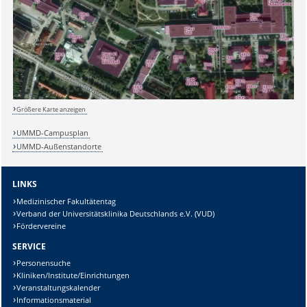
Perspektiven:
Der
praktische Teil
der Ausbildung findet am Universitätsklinikum
Weiterbildungen in Spezialgebieten (Pädiatrie, Neurologie,
Magdeburg statt.
Geriatrie, Orthopädie, Handtherapie, Schmerzmanagement)
Führungs- oder Lehrpositionen, Praxisübernahme
Forschung/Lehre in Hochschulen oder Kliniken
Sicherheitsabfrage:
Größere Karte anzeigen
UMMD-Campusplan
UMMD-Außenstandorte
Lösung:
LINKS
Medizinischer Fakultätentag
Verband der Universitätsklinika Deutschlands e.V. (VUD)
Fördervereine
SERVICE
Personensuche
Kliniken/Institute/Einrichtungen
Veranstaltungskalender
Informationsmaterial