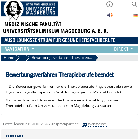
MEDIZINISCHE FAKULTÄT
UNIVERSITÄTSKLINIKUM MAGDEBURG A. ö. R.
AUSBILDUNGSZENTRUM FÜR GESUNDHEITSFACHBERUFE
AUSBILDUNG
Home
Aktuelle Meldungen
Bewerbungsverfahren Therapieberufe beendet
FORT- UND WEITERBILDUNGEN
DUALES STUDIUM HEBAMMENWISSENSCHAFT
Bewerbungsverfahren Therapieberufe beendet
FREIWILLIGENDIENSTE & PRAKTIKA
-
Die Bewerbungsverfahren für die Therapieberufe Physiotherapie sowie
AZG INTERN
Ergo- und Logotherapie zum Ausbildungsbeginn 2026 sind beendet.
Nächstes Jahr hast du wieder die Chance eine Ausbildung in einem
Therapieberuf am Universitätsklinikum Magdeburg zu starten.
Letzte Änderung: 20.01.2026 - Ansprechpartner:
Webmaster
Sie können eine Nachricht versenden an:
Webmaster
KONTAKT