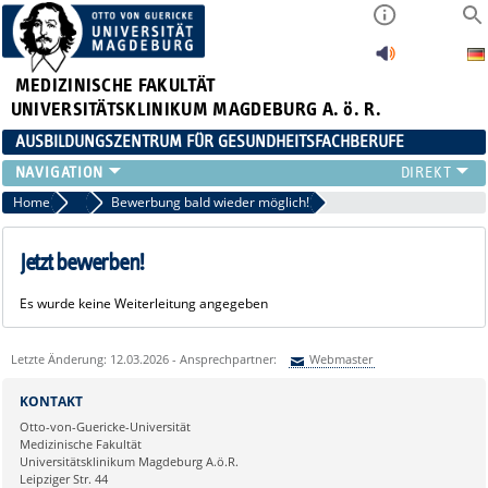
MEDIZINISCHE FAKULTÄT
UNIVERSITÄTSKLINIKUM MAGDEBURG A. ö. R.
AUSBILDUNGSZENTRUM FÜR GESUNDHEITSFACHBERUFE
AUSBILDUNG
Home
Zielgruppe ATA - Jetzt bewerben
Bewerbung bald wieder möglich!
FORT- UND WEITERBILDUNGEN
DUALES STUDIUM HEBAMMENWISSENSCHAFT
Jetzt bewerben!
FREIWILLIGENDIENSTE & PRAKTIKA
Es wurde keine Weiterleitung angegeben
AZG INTERN
Letzte Änderung: 12.03.2026 - Ansprechpartner:
Webmaster
Sie können eine Nachricht versenden an:
Webmaster
KONTAKT
Ihre E-Mailadresse:
Otto-von-Guericke-Universität
Medizinische Fakultät
Universitätsklinikum Magdeburg A.ö.R.
Ihr Anliegen:
Leipziger Str. 44