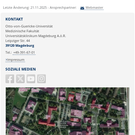
Letzte Änderung: 21.11.2025 - Ansprechpartner:
Webmaster
Sie können eine Nachricht versenden an:
Webmaster
KONTAKT
Ihre E-Mailadresse:
Otto-von-Guericke-Universität
Medizinische Fakultät
Universitätsklinikum Magdeburg A.ö.R.
Ihr Anliegen:
Leipziger Str. 44
39120 Magdeburg
Tel.:
+49-391-67-01
Impressum
SOZIALE MEDIEN