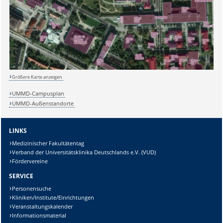
Sicherheitsabfrage:
Lösung:
Größere Karte anzeigen
UMMD-Campusplan
UMMD-Außenstandorte
LINKS
Medizinischer Fakultätentag
Verband der Universitätsklinika Deutschlands e.V. (VUD)
Fördervereine
SERVICE
Personensuche
Kliniken/Institute/Einrichtungen
Veranstaltungskalender
Informationsmaterial