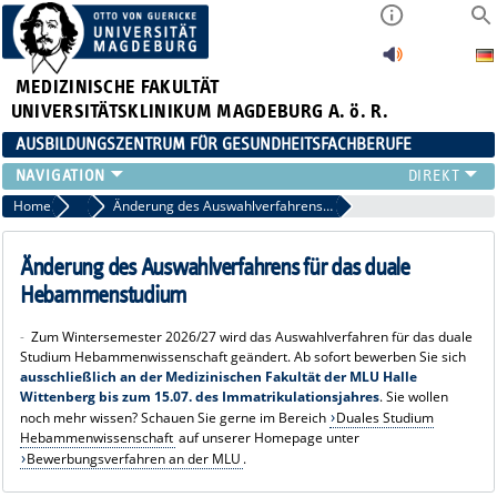
MEDIZINISCHE FAKULTÄT
UNIVERSITÄTSKLINIKUM MAGDEBURG A. ö. R.
AUSBILDUNGSZENTRUM FÜR GESUNDHEITSFACHBERUFE
AUSBILDUNG
Home
Aktuelle Meldungen
Änderung des Auswahlverfahrens für das duale Hebammenstudium
FORT- UND WEITERBILDUNGEN
DUALES STUDIUM HEBAMMENWISSENSCHAFT
Änderung des Auswahlverfahrens für das duale
FREIWILLIGENDIENSTE & PRAKTIKA
Hebammenstudium
AZG INTERN
-
Zum Wintersemester 2026/27 wird das Auswahlverfahren für das duale
Studium Hebammenwissenschaft geändert. Ab sofort bewerben Sie sich
ausschließlich an der Medizinischen Fakultät der MLU Halle
Wittenberg bis zum 15.07
.
des Immatrikulationsjahres
. Sie wollen
noch mehr wissen? Schauen Sie gerne im Bereich
Duales Studium
Hebammenwissenschaft
auf unserer Homepage unter
Bewerbungsverfahren an der MLU
.