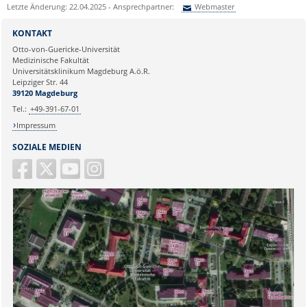
Letzte Änderung: 22.04.2025 - Ansprechpartner:
Webmaster
Sie können eine Nachricht versenden an:
Webmaster
KONTAKT
Ihre E-Mailadresse:
Otto-von-Guericke-Universität
Medizinische Fakultät
Universitätsklinikum Magdeburg A.ö.R.
Ihr Anliegen:
Leipziger Str. 44
39120 Magdeburg
Tel.:
+49-391-67-01
Impressum
SOZIALE MEDIEN
Sicherheitsabfrage: