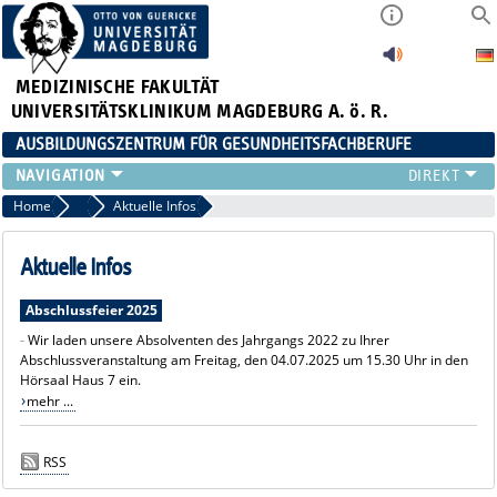
MEDIZINISCHE FAKULTÄT
UNIVERSITÄTSKLINIKUM MAGDEBURG A. ö. R.
AUSBILDUNGSZENTRUM FÜR GESUNDHEITSFACHBERUFE
AUSBILDUNG
Home
AZG intern
Aktuelle Infos
FORT- UND WEITERBILDUNGEN
DUALES STUDIUM HEBAMMENWISSENSCHAFT
Aktuelle Infos
FREIWILLIGENDIENSTE & PRAKTIKA
Abschlussfeier 2025
AZG INTERN
-
Wir laden unsere Absolventen des Jahrgangs 2022 zu Ihrer
Abschlussveranstaltung am Freitag, den 04.07.2025 um 15.30 Uhr in den
Hörsaal Haus 7 ein.
mehr ...
RSS