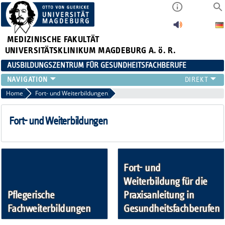
MEDIZINISCHE FAKULTÄT
UNIVERSITÄTSKLINIKUM MAGDEBURG A. ö. R.
AUSBILDUNGSZENTRUM FÜR GESUNDHEITSFACHBERUFE
AUSBILDUNG
Home
Fort- und Weiterbildungen
FORT- UND WEITERBILDUNGEN
DUALES STUDIUM HEBAMMENWISSENSCHAFT
Fort- und Weiterbildungen
FREIWILLIGENDIENSTE & PRAKTIKA
AZG INTERN
Fort- und
Weiterbildung für die
Pflegerische
Praxisanleitung in
Fachweiterbildungen
Gesundheitsfachberufen