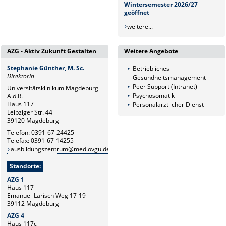
Wintersemester 2026/27
geöffnet
weitere...
AZG - Aktiv Zukunft Gestalten
Weitere Angebote
Stephanie Günther, M. Sc.
Betriebliches
Direktorin
Gesundheitsmanagement
Peer Support
(Intranet)
Universitätsklinikum Magdeburg
Psychosomatik
A.ö.R.
Haus 117
Personalärztlicher Dienst
Leipziger Str. 44
39120 Magdeburg
Telefon: 0391-67-24425
Telefax: 0391-67-14255
ausbildungszentrum@med.ovgu.de
Standorte:
AZG 1
Haus 117
Emanuel-Larisch Weg 17-19
39112 Magdeburg
AZG 4
Haus 117c