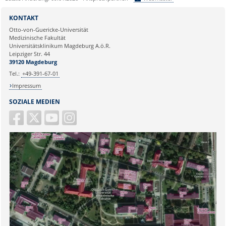
Sie können eine Nachricht versenden an:
Webmaster
KONTAKT
Ihre E-Mailadresse:
Otto-von-Guericke-Universität
Medizinische Fakultät
Universitätsklinikum Magdeburg A.ö.R.
Ihr Anliegen:
Leipziger Str. 44
39120 Magdeburg
Tel.:
+49-391-67-01
Impressum
SOZIALE MEDIEN