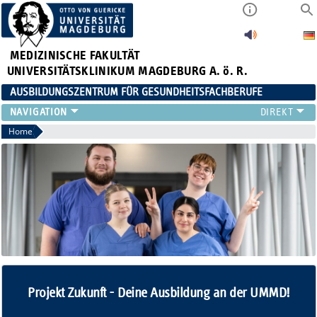
MEDIZINISCHE FAKULTÄT
UNIVERSITÄTSKLINIKUM MAGDEBURG A. ö. R.
AUSBILDUNGSZENTRUM FÜR GESUNDHEITSFACHBERUFE
AUSBILDUNG
Home
FORT- UND WEITERBILDUNGEN
DUALES STUDIUM HEBAMMENWISSENSCHAFT
FREIWILLIGENDIENSTE & PRAKTIKA
AZG INTERN
Projekt Zukunft - Deine Ausbildung an der UMMD!