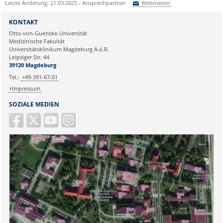
Letzte Änderung: 21.03.2025 - Ansprechpartner:
Webmaster
Sie können eine Nachricht versenden an:
Webmaster
KONTAKT
Ihre E-Mailadresse:
Otto-von-Guericke-Universität
Medizinische Fakultät
Universitätsklinikum Magdeburg A.ö.R.
Ihr Anliegen:
Leipziger Str. 44
39120 Magdeburg
Tel.:
+49-391-67-01
Impressum
SOZIALE MEDIEN
Sicherheitsabfrage: