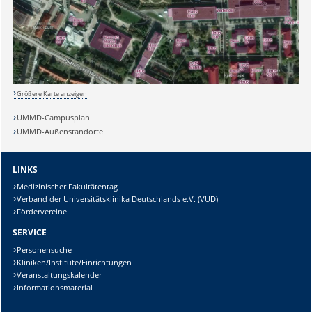
Lösung:
Größere Karte anzeigen
UMMD-Campusplan
UMMD-Außenstandorte
LINKS
Medizinischer Fakultätentag
Verband der Universitätsklinika Deutschlands e.V. (VUD)
Fördervereine
SERVICE
Personensuche
Kliniken/Institute/Einrichtungen
Veranstaltungskalender
Informationsmaterial