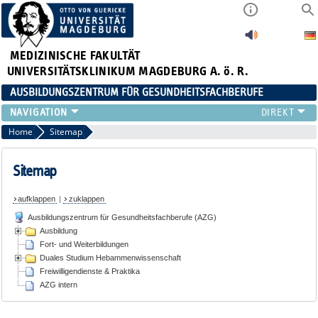
MEDIZINISCHE FAKULTÄT
UNIVERSITÄTSKLINIKUM MAGDEBURG A. ö. R.
AUSBILDUNGSZENTRUM FÜR GESUNDHEITSFACHBERUFE
AUSBILDUNG
Home
Sitemap
FORT- UND WEITERBILDUNGEN
DUALES STUDIUM HEBAMMENWISSENSCHAFT
Sitemap
FREIWILLIGENDIENSTE & PRAKTIKA
aufklappen
|
zuklappen
AZG INTERN
Ausbildungszentrum für Gesundheitsfachberufe (AZG)
Ausbildung
Fort- und Weiterbildungen
Duales Studium Hebammenwissenschaft
Freiwilligendienste & Praktika
AZG intern