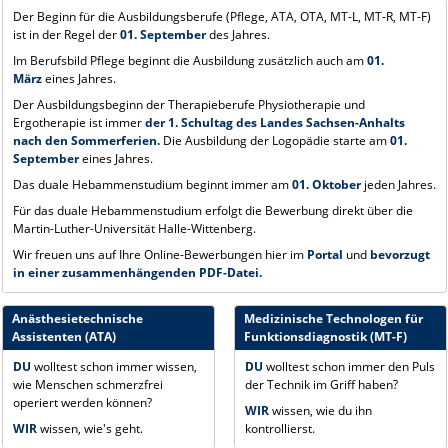
Der Beginn für die Ausbildungsberufe (Pflege, ATA, OTA, MT-L, MT-R, MT-F)
ist in der Regel der
01. September
des Jahres.
Im Berufsbild Pflege beginnt die Ausbildung zusätzlich auch am
01.
März
eines Jahres.
Der Ausbildungsbeginn der Therapieberufe Physiotherapie und
Ergotherapie ist immer
der 1. Schultag des Landes Sachsen-Anhalts
nach den Sommerferien.
Die Ausbildung der Logopädie starte am
01.
September
eines Jahres.
Das duale Hebammenstudium beginnt immer am
01. Oktober
jeden Jahres.
Für das duale Hebammenstudium erfolgt die Bewerbung direkt über die
Martin-Luther-Universität Halle-Wittenberg.
Wir freuen uns auf Ihre Online-Bewerbungen hier im
Portal
und
bevorzugt
in einer zusammenhängenden PDF-Datei.
Anästhesietechnische
Medizinische Technologen für
Assistenten (ATA)
Funktionsdiagnostik (MT-F)
DU
wolltest schon immer wissen,
DU
wolltest schon immer den Puls
wie Menschen schmerzfrei
der Technik im Griff haben?
operiert werden können?
WIR
wissen, wie du ihn
WIR
wissen, wie's geht.
kontrollierst.