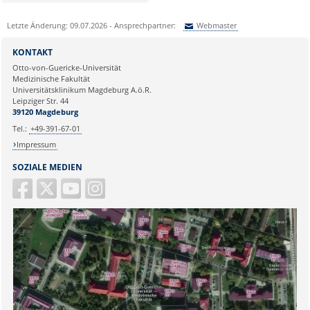
Letzte Änderung: 09.07.2026 - Ansprechpartner:
Webmaster
Sie können eine Nachricht versenden an:
Webmaster
KONTAKT
Ihre E-Mailadresse:
Otto-von-Guericke-Universität
Medizinische Fakultät
Universitätsklinikum Magdeburg A.ö.R.
Ihr Anliegen:
Leipziger Str. 44
39120 Magdeburg
Tel.:
+49-391-67-01
Impressum
SOZIALE MEDIEN