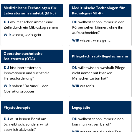
Medizinische Technologen für
Medizinische Technologen für
Laboratoriumsanalytik (MT-L)
Radiologie (MT-R)
DU
wolltest schon immer eine
DU
wolltest schon immer in den
Zelle durch ein Mikroskop sehen?
Körper sehen können, ohne ihn
aufzuschneiden?
WIR
wissen, wie's geht.
WIR
wissen, wie's geht.
Operationstechnische
Pflegefachfrau/Pflegefachmann
Assistenten (OTA)
DU
bist interessiert an
DU
willst wissen, weshalb Pflege
Innovationen und suchst die
nicht immer mit kranken
Herausforderung?
Menschen zu tun hat?
WIR
haben "Da Vinci" - den
WIR
wissen's.
Operationsroboter.
Physiotherapie
Logopädie
DU
willst keinen Beruf am
DU
wolltest schon immer einen
Schreibtisch, sondern willst
kommunikativen Beruf?
sportlich aktiv sein?
WIR
wissen, wie du jeden Tag