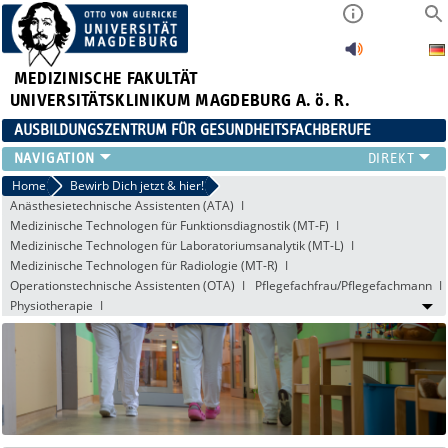
MEDIZINISCHE FAKULTÄT
UNIVERSITÄTSKLINIKUM MAGDEBURG A. ö. R.
AUSBILDUNGSZENTRUM FÜR GESUNDHEITSFACHBERUFE
AUSBILDUNG
Home
Bewirb Dich jetzt & hier!
Anästhesietechnische Assistenten (ATA)
FORT- UND WEITERBILDUNGEN
Medizinische Technologen für Funktionsdiagnostik (MT-F)
DUALES STUDIUM HEBAMMENWISSENSCHAFT
Medizinische Technologen für Laboratoriumsanalytik (MT-L)
FREIWILLIGENDIENSTE & PRAKTIKA
Medizinische Technologen für Radiologie (MT-R)
AZG INTERN
Operationstechnische Assistenten (OTA)
Pflegefachfrau/Pflegefachmann
Physiotherapie