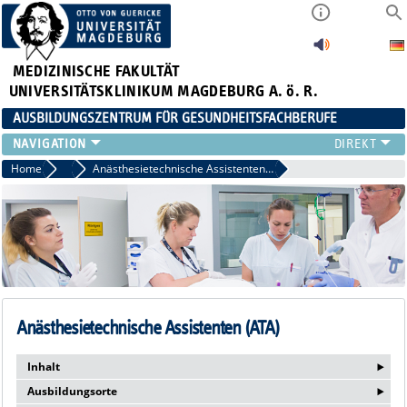
MEDIZINISCHE FAKULTÄT
UNIVERSITÄTSKLINIKUM MAGDEBURG A. ö. R.
AUSBILDUNGSZENTRUM FÜR GESUNDHEITSFACHBERUFE
AUSBILDUNG
Home
Ausbildung
Anästhesietechnische Assistenten (ATA)
FORT- UND WEITERBILDUNGEN
DUALES STUDIUM HEBAMMENWISSENSCHAFT
FREIWILLIGENDIENSTE & PRAKTIKA
AZG INTERN
Anästhesietechnische Assistenten (ATA)
‣
Inhalt
‣
Ausbildungsorte
Wer sich für den Beruf "Anästhesietechnische Assistenz" (ATA)