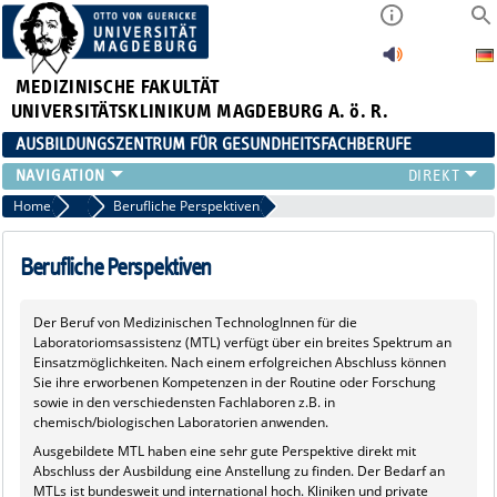
MEDIZINISCHE FAKULTÄT
UNIVERSITÄTSKLINIKUM MAGDEBURG A. ö. R.
AUSBILDUNGSZENTRUM FÜR GESUNDHEITSFACHBERUFE
AUSBILDUNG
Home
Klappbox MT-L
Berufliche Perspektiven
FORT- UND WEITERBILDUNGEN
DUALES STUDIUM HEBAMMENWISSENSCHAFT
Berufliche Perspektiven
FREIWILLIGENDIENSTE & PRAKTIKA
AZG INTERN
Der Beruf von Medizinischen TechnologInnen für die
Laboratoriomsassistenz (MTL) verfügt über ein breites Spektrum an
Einsatzmöglichkeiten. Nach einem erfolgreichen Abschluss können
Sie ihre erworbenen Kompetenzen in der Routine oder Forschung
sowie in den verschiedensten Fachlaboren z.B. in
chemisch/biologischen Laboratorien anwenden.
Ausgebildete MTL haben eine sehr gute Perspektive direkt mit
Abschluss der Ausbildung eine Anstellung zu finden. Der Bedarf an
MTLs ist bundesweit und international hoch. Kliniken und private