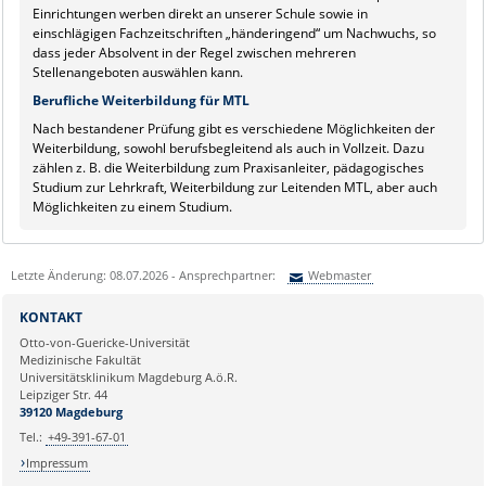
Einrichtungen werben direkt an unserer Schule sowie in
einschlägigen Fachzeitschriften „händeringend“ um Nachwuchs, so
dass jeder Absolvent in der Regel zwischen mehreren
Stellenangeboten auswählen kann.
Berufliche Weiterbildung für MTL
Nach bestandener Prüfung gibt es verschiedene Möglichkeiten der
Weiterbildung, sowohl berufsbegleitend als auch in Vollzeit. Dazu
zählen z. B. die Weiterbildung zum Praxisanleiter, pädagogisches
Studium zur Lehrkraft, Weiterbildung zur Leitenden MTL, aber auch
Möglichkeiten zu einem Studium.
Letzte Änderung: 08.07.2026 - Ansprechpartner:
Webmaster
Sie können eine Nachricht versenden an:
Webmaster
KONTAKT
Ihre E-Mailadresse:
Otto-von-Guericke-Universität
Medizinische Fakultät
Universitätsklinikum Magdeburg A.ö.R.
Ihr Anliegen:
Leipziger Str. 44
39120 Magdeburg
Tel.:
+49-391-67-01
Impressum