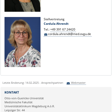
Stellvertretung
Cordula Ahrendt
Tel.:
+49 391 67 24420
cordula.ahrendt@med.ovgu.de
Letzte Änderung: 14.02.2025 - Ansprechpartner:
Webmaster
Sie können eine Nachricht versenden an:
Webmaster
KONTAKT
Ihre E-Mailadresse:
Otto-von-Guericke-Universität
Medizinische Fakultät
Universitätsklinikum Magdeburg A.ö.R.
Ihr Anliegen:
Leipziger Str. 44