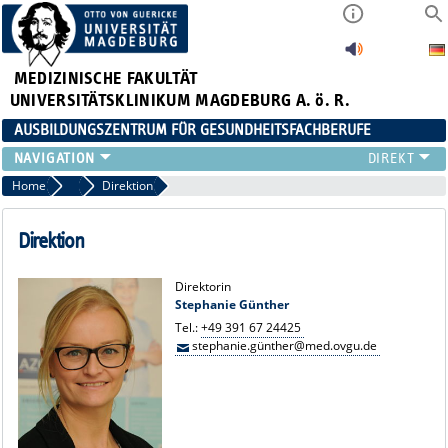
MEDIZINISCHE FAKULTÄT
UNIVERSITÄTSKLINIKUM MAGDEBURG A. ö. R.
AUSBILDUNGSZENTRUM FÜR GESUNDHEITSFACHBERUFE
AUSBILDUNG
Home
Team
Direktion
FORT- UND WEITERBILDUNGEN
DUALES STUDIUM HEBAMMENWISSENSCHAFT
Direktion
FREIWILLIGENDIENSTE & PRAKTIKA
AZG INTERN
Direktorin
Stephanie Günther
Tel.:
+49 391 67 24425
stephanie.günther@med.ovgu.de