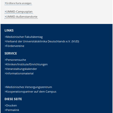
Größere Karte anzeigen
UMMD-Campusplan
Lösung:
UMMD-Außenstandorte
LINKS
Medizinischer Fakultätentag
Verband der Universitätsklinika Deutschlands e.V. (VUD)
Fördervereine
SERVICE
Personensuche
Kliniken/Institute/Einrichtungen
Veranstaltungskalender
Informationsmaterial
Medizinisches Versorgungszentrum
Kooperationspartner auf dem Campus
DIESE SEITE
Drucken
Permalink