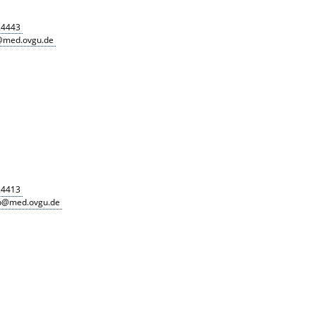
24443
@med.ovgu.de
24413
op@med.ovgu.de