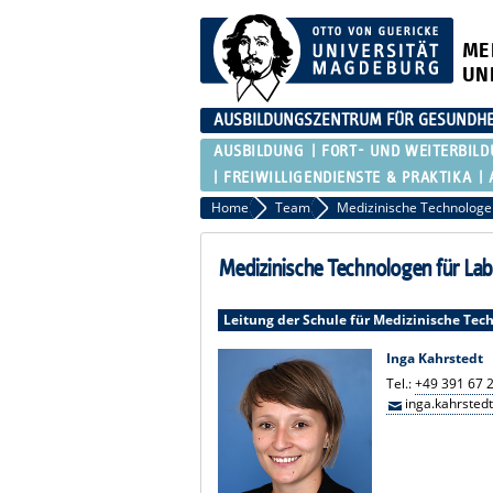
ME
UN
AUSBILDUNGSZENTRUM FÜR GESUNDHE
AUSBILDUNG
FORT- UND WEITERBIL
FREIWILLIGENDIENSTE & PRAKTIKA
Home
Team
Medizinische Technologen für Lab
Leitung der Schule für Medizinische Tec
Inga Kahrstedt
Tel.:
+49 391 67 
inga.kahrste