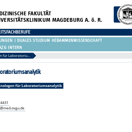
DIZINISCHE FAKULTÄT
IVERSITÄTSKLINIKUM MAGDEBURG A. ö. R.
ITSFACHBERUFE
DUNGEN
DUALES STUDIUM HEBAMMENWISSENSCHAFT
AZG INTERN
Medizinische Technologen für Laboratoriumsanalytik
oratoriumsanalytik
hnologen für Laboratoriumsanalytik
24431
dt@med.ovgu.de