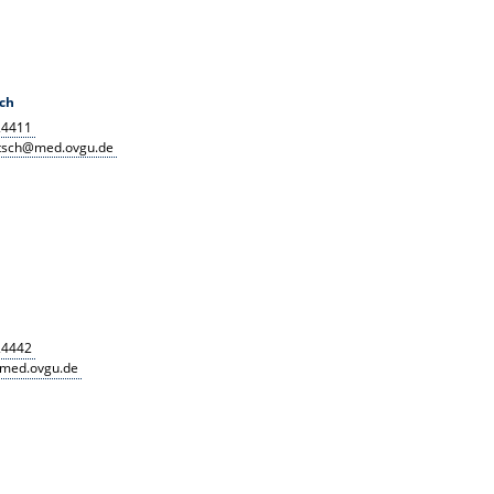
ch
24411
tsch@med.ovgu.de
24442
@med.ovgu.de