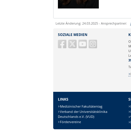
Letzte Änderung: 24.03.2025 - Ansprechpartner:
Sie können eine Nachricht versenden an:
SOZIALE MEDIEN
K
Ihre E-Mailadresse:
O
M
U
Ihr Anliegen:
L
3
T
LINKS
S
Medizinischer Fakultätentag
Verband der Universitätsklinika
Deutschlands e.V. (VUD)
Fördervereine