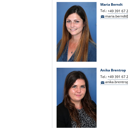
Maria Berndt
Tel.:
+49 391 67 
maria.berndt
Anika Brentrop
Tel.:
+49 391 67 
anika.brentr