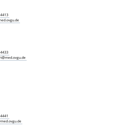
24413
med.ovgu.de
24433
ert@med.ovgu.de
24441
h@med.ovgu.de