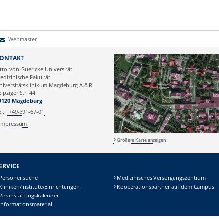
Webmaster
Webmaster
ONTAKT
tto-von-Guericke-Universität
edizinische Fakultät
niversitätsklinikum Magdeburg A.ö.R.
eipziger Str. 44
9120 Magdeburg
el.:
+49-391-67-01
Impressum
Größere Karte anzeigen
ERVICE
Personensuche
Medizinisches Versorgungszentrum
Kliniken/Institute/Einrichtungen
Kooperationspartner auf dem Campus
Veranstaltungskalender
Informationsmaterial