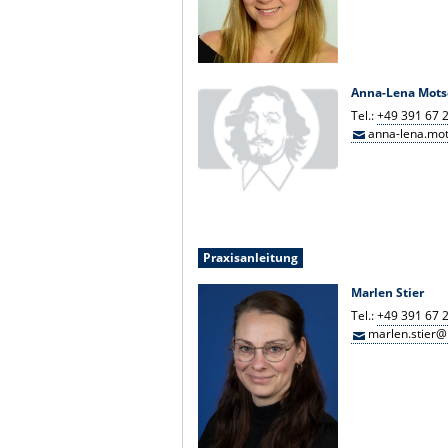
Anna-Lena Mots
Tel.:
+49 391 67 
anna-lena.mo
Praxisanleitung
Marlen Stier
Tel.:
+49 391 67 
marlen.stier