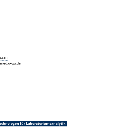
4410
@med.ovgu.de
Technologen für Laboratoriumsanalytik