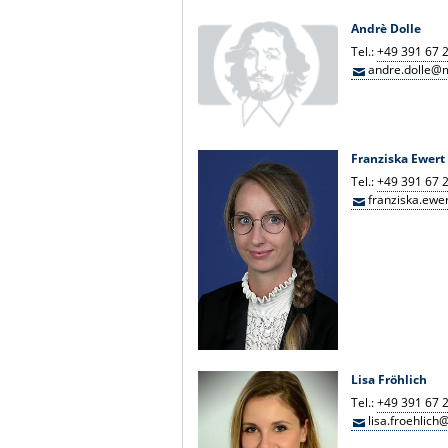
Andrè Dolle
Tel.:
+49 391 67 
andre.dolle@
Franziska Ewert
Tel.:
+49 391 67 
franziska.ew
Lisa Fröhlich
Tel.:
+49 391 67 
lisa.froehlic